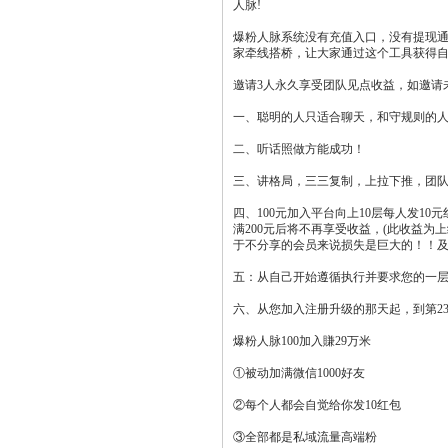
人脉!
爆粉人脉系统没有充值入口，没有提现
家牵线搭桥，让大家通过这个工具获得
邀请3人永久享受团队见点收益，如邀请
一、聪明的人只适合聊天，和守规则的
二、听话照做方能成功！
三、讲格局，三三复制，上拉下推，团
四、100元加入平台向上10层每人发1
满200元后将不再享受收益，(此收益
于不分享的会员来说损失是巨大的！！
五：从自己开始遵循执行并要求您的一
六、从您加入注册升级的那天起，到第2
爆粉人脉100加入賺29万米
①被动加满微信1000好友
②每个人都会自觉给你发10红包
③全部都是私域流量高端粉