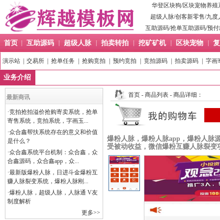
华登区块狗
/
区块宠物养殖
超级人脉
/
创客新零售
/
九度
互助源码
/
抢单互助源码
/
预付
首页
|
互助源码
|
超级人脉
|
拍卖转拍
|
挖矿矿机
|
区块宠物
|
复
演示站
|
交易所
|
抢单任务
|
抢购竞拍
|
预约竞拍
|
竞拍源码
|
拍卖源码
|
字画
业务介绍
首页
-
商品列表
- 商品详细：
最新商讯
·
竞拍抢拍溢价抢购寄卖系统，抢单
寄售系统，竞拍系统，字画玉...
·
众合鑫帮扶系统存在的意义和价值
爆粉人脉，爆粉人脉app，爆粉人脉
是什么？
受被动收益，微信爆粉互赚人脉裂变
·
众合鑫系统平台机制：众合鑫，众
合鑫源码，众合鑫app，众...
·
最新版爆粉人脉，日进斗金爆粉互
赚人脉裂变系统，爆粉人脉刚...
·
爆粉人脉，超级人脉，人脉通 V友
制度解析
更多>>